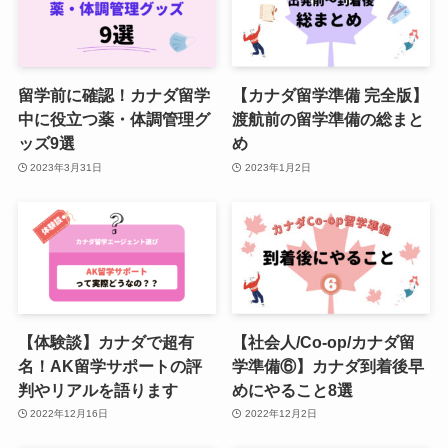
留学前に確認！カナダ留学
【カナダ留学準備 完全版】
中に役立つ薬・体調管理グ
渡航前の留学準備の総まと
ッズ9選
め
2023年3月31日
2023年1月2日
【体験談】カナダで超有
【社会人/Co-op/カナダ留
名！AK留学サポートの評
学準備⑥】カナダ到着後早
判やリアルを語ります
めにやること8選
2022年12月16日
2022年12月2日