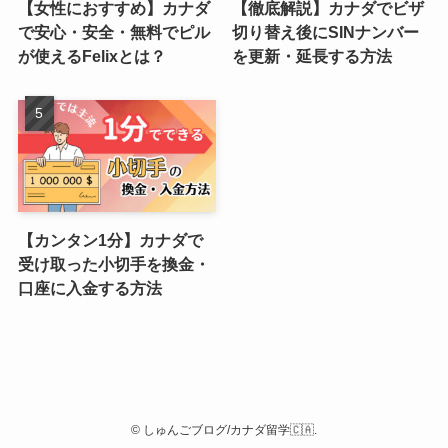
【女性におすすめ】カナダ
【徹底解説】カナダでビザ
で安心・安全・無料でピル
切り替え後にSINナンバー
が使えるFelixとは？
を更新・延長する方法
【カンタン1分】カナダで
受け取った小切手を換金・
口座に入金する方法
©
しゅんごブログ/カナダ留学🇨🇦.