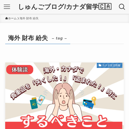
しゅんごブログ/カナダ留学🇨🇦
ホーム
海外 財布 紛失
海外 財布 紛失
– tag –
カナダ生活情報