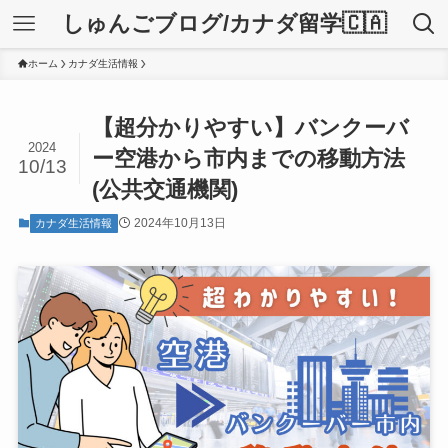
しゅんごブログ/カナダ留学🇨🇦
ホーム
カナダ生活情報
【超分かりやすい】バンクーバ
2024
ー空港から市内までの移動方法
10/13
(公共交通機関)
2024年10月13日
カナダ生活情報