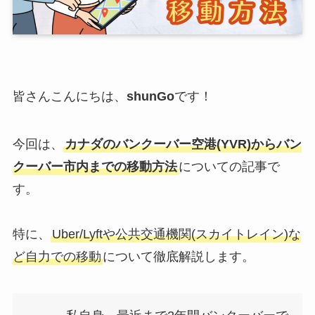
皆さんこんにちは、
shunGo
です！
今回は、
カナダのバンクーバー空港(YVR)からバン
クーバー市内までの移動方法
についての記事で
す。
特に、
Uber/Lyftや公共交通機関(スカイトレイン)な
ど自力での移動
について徹底解説します。