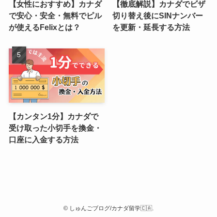
【女性におすすめ】カナダ
【徹底解説】カナダでビザ
で安心・安全・無料でピル
切り替え後にSINナンバー
が使えるFelixとは？
を更新・延長する方法
【カンタン1分】カナダで
受け取った小切手を換金・
口座に入金する方法
©
しゅんごブログ/カナダ留学🇨🇦.